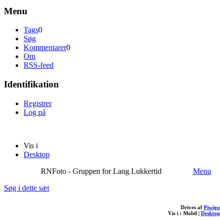
Menu
Tags
0
Søg
Kommentarer
0
Om
RSS-feed
Identifikation
Registrer
Log på
Vis i
Desktop
RNFoto - Gruppen for Lang Lukkertid
Menu
Søg i dette sæt
Drives af
Piwigo
Vis i :
Mobil
|
Desktop