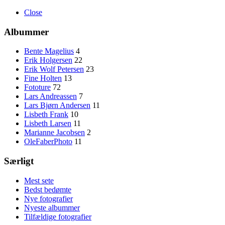
Close
Albummer
Bente Magelius
4
Erik Holgersen
22
Erik Wolf Petersen
23
Fine Holten
13
Fototure
72
Lars Andreassen
7
Lars Bjørn Andersen
11
Lisbeth Frank
10
Lisbeth Larsen
11
Marianne Jacobsen
2
OleFaberPhoto
11
Særligt
Mest sete
Bedst bedømte
Nye fotografier
Nyeste albummer
Tilfældige fotografier