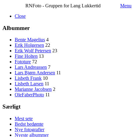
RNFoto - Gruppen for Lang Lukkertid
Menu
Close
Albummer
Bente Magelius
4
Erik Holgersen
22
Erik Wolf Petersen
23
Fine Holten
13
Fototure
72
Lars Andreassen
7
Lars Bjørn Andersen
11
Lisbeth Frank
10
Lisbeth Larsen
11
Marianne Jacobsen
2
OleFaberPhoto
11
Særligt
Mest sete
Bedst bedømte
Nye fotografier
Nyeste albummer