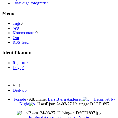
Tilfældige fotografier
Menu
Tags
0
Søg
Kommentarer
0
Om
RSS-feed
Identifikation
Registrer
Log på
Vis i
Desktop
Forside
/ Albummer
Lars Bjørn Andersen
+
Helsingør by
Night
/
LarsBjørn 24-03-27 Helsingør DSCF1897
Forrige
data-iconpos="notext"
Næste